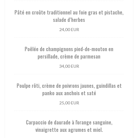
Pâté en croûte traditionnel au foie gras et pistache,
salade d’herbes
24,00 EUR
Poêlée de champignons pied-de-mouton en
persillade, crème de parmesan
34,00 EUR
Poulpe rôti, crème de poivrons jaunes, guindillas et
panko aux anchois et saté
25,00 EUR
Carpaccio de daurade à l'orange sanguine,
vinaigrette aux agrumes et miel.