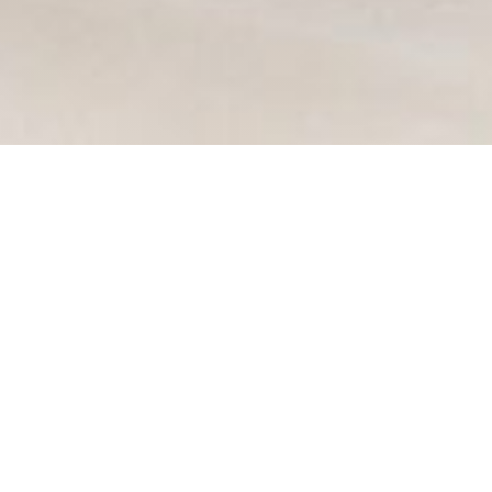
Jaïs
Das Jaïs Bistro bietet raffinierte französische Klassiker wie
Kalbsbries, Simmentaler Ribeye-Steak und Seezunge Müllerin
Art in der ruhigen Atmosphäre des 7. Arrondissements. Jedes
Gericht zelebriert saisonale Produkte und kulinarisches
Können.