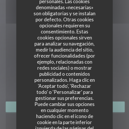
personales. Las cookies
denominadas «necesarias»
son obligatorias y se instalan
por defecto. Otras cookies
opcionales requieren su
consentimiento. Estas
cookies opcionales sirven
para analizar su navegación,
medir la audiencia del sitio,
ofrecer funcionalidades (por
ejemplo, relacionadas con
redes sociales) o mostrar
JAÏS
publicidad o contenidos
JAÏS
personalizados. Haga clic en
BISTRONOMIA
|
PARIS
'Aceptar todo', 'Rechazar
todo' o 'Personalizar' para
gestionar sus preferencias.
Puede cambiar sus opciones
RESERVAR UNA MESA
en cualquier momento
haciendo clic en el icono de
cookie en la parte inferior
izquierda de las páginas del