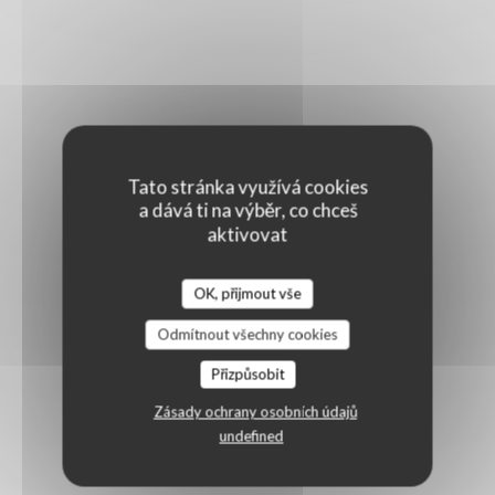
Tato stránka využívá cookies
a dává ti na výběr, co chceš
aktivovat
OK, přijmout vše
Odmítnout všechny cookies
Přizpůsobit
Zásady ochrany osobních údajů
undefined